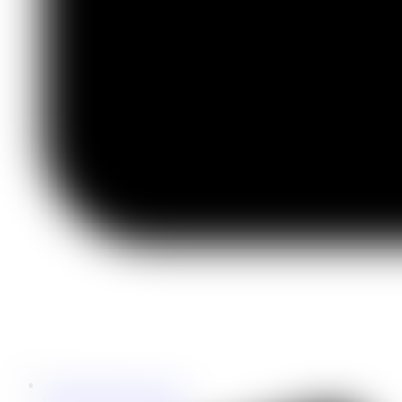
info@nemesany-zdiar.sk