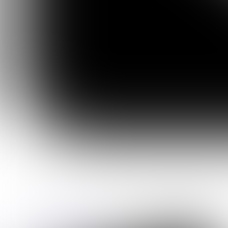
info@nemesany-zdiar.sk